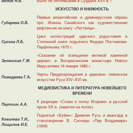
Белов Н.В.
Было ли летописание в Суздале XVII в.?
ИСКУССТВО И КНИЖНОСТЬ
Первые византийские и древнерусские образы
Губарева О.В.
прп. Иоанна Синайского как художественная
рефлексия на книгу «Лествица»
Цикл иллюстраций царского родословия в
Сукина Л.Б.
Степенной книге подьячего Федора Постникова-
Парфеньева 1670 г.
«Сказание об освящении великой каменной
Зеленская Г.М
.
церкви» в Воскресенском монастыре Нового
Иерусалима 18 января 1685 г.
Черты Предвозрождения в церковно- певческом
Пожидаева Г.А.
искусстве Руси XIV–XVI вв.
МЕДИЕВИСТИКА И ЛИТЕРАТУРА НОВЕЙШЕГО
ВРЕМЕНИ
К рецепции «Слова о полку Игореве» в русской
Пауткин А.А.
прозе XX в. (заметки на полях)
Поднятый «Бубен»: Древняя Русь и авангард в
Ковалева Т.И.,
стихотворении В. Сосноры «Пир Владимира»
Лощилов И.Е.
(1959)