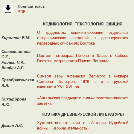
Полный текст:
PDF
КОДИКОЛОГИЯ. ТЕКСТОЛОГИЯ. ЭДИЦИЯ
О трудностях комментирования отдельных
Кириллин В.М.
географических сведений в древнерусских
переводных описаниях Востока
Севастьянова
Портрет патриарха Никона в
Книге о Соборе
С.К.,
Газского митрополита Паисия Лигарида
Рылик. П.А.,
Бондач А.Г.
Символ веры Афанасия Великого в букваре
Преображенская
Симеона Полоцкого 1679 г. и в русской
А.А.
книжности XVI–XVII вв.
«Ангельския предыдите силы»: текстологическая
Никифорова
заметка
А.Ю.
ПОЭТИКА
ДРЕВНЕРУССКОЙ ЛИТЕРАТУРЫ
Художественные речи в «Истории Иудейской
Демин А.С.
войны» (изобразительность)