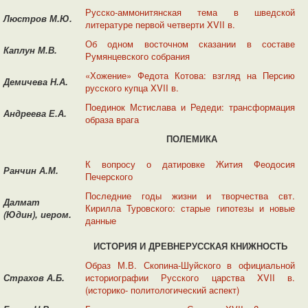
Русско-аммонитянская тема в шведской
Люстров М.Ю.
литературе первой четверти XVII в.
Об одном восточном сказании в составе
Каплун М.В.
Румянцевского собрания
«Хожение» Федота Котова: взгляд на Персию
Демичева Н.А.
русского купца XVII в.
Поединок Мстислава и Редеди: трансформация
Андреева Е.А.
образа врага
ПОЛЕМИКА
К вопросу о датировке Жития Феодосия
Ранчин А.М.
Печерского
Последние годы жизни и творчества свт.
Далмат
Кирилла Туровского: старые гипотезы и новые
(Юдин),
иером.
данные
ИСТОРИЯ И ДРЕВНЕРУССКАЯ КНИЖНОСТЬ
Образ М.В. Скопина-Шуйского в официальной
Страхов А.Б.
историографии Русского царства XVII в.
(историко- политологический аспект)