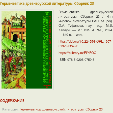
Герменевтика древнерусской литературы: Сборник 23
Герменевтика древнерусской
литературы. Сборник 23 / Ин-т
мировой литературы РАН; гл. ред.
О.А. Туфанова, науч. ред. М.В.
Каплун. — М.: ИМЛИ РАН, 2024.
— 640 с. + илл.
https://doi.org/10.22455/HORL.1607-
6192-2024-23
https://elibrary.ru/FIYFQC
ISBN 978-5-9208-0759-5
СОДЕРЖАНИЕ
Категория:
Герменевтика древнерусской литературы: Сборник 23