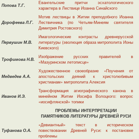
Евангельские притчи эсхатологического
Попова Т.Г.
характера в Лествице Иоанна Синайского
Мотив лествицы в Житии преподобного Иоанна
Дорофеева Л.Г.
Лествичника (по Четьям-Минеям святителя
Димитрия Ростовского)
Имагологические контрасты древнерусской
Первушин М.В.
литературы (эволюция образа митрополита Ионы
Киевского)
Изображение русских правителей в
Трофимова Н.В.
«Мазуринском летописце»
Художественное своеобразие «Поучения от
Медведев А.А.
апостольских деяний к христолюбивым
христианам» митрополита Алексия
Трансформация агиографического канона в
Иванов И.Э.
минейном Житии Иосифа Волоцкого: вопрос
«иосифлянской» топики
ПРОБЛЕМЫ ИНТЕРПРЕТАЦИИ
ПАМЯТНИКОВ
ЛИТЕРАТУРЫ ДРЕВНЕЙ РУСИ
«Девиантный» текст в историческом
Туфанова О.А.
повествовании Древней Руси: к постановке
проблемы