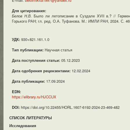
E-mail:
belovnikita1997@yandex.ru
Для цитирования:
Белов Н.В.
Было ли летописание в Суздале XVII в.? // Гермен
Горького РАН; гл. ред. О.А. Туфанова. М.: ИМЛИ РАН, 2024. С. 4
УДК:
930+821.161.1.0
Тип публикации:
Научная статья
Дата поступления статьи:
05.12.2023
Дата одобрения рецензентами:
12.02.2024
Дата публикации:
17.09.2024
EDN:
https://elibrary.ru/HJCCUX
DOI:
https://doi.org/10.22455/HORL.1607-6192-2024-23-469-482
СПИСОК ЛИТЕРАТУРЫ
Исследования