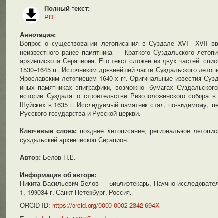
Полный текст:
PDF
Аннотация:
Вопрос о существовании летописания в Суздале XVI– XVII вв
неизвестного ранее памятника — Краткого Суздальского летопи
архиепископа Серапиона. Его текст сложен из двух частей: спи
1530–1645 гг. Источником древнейшей части Суздальского летопи
Ярославским летописцем 1640-х гг. Оригинальные известия Суз
иных памятниках эпиграфики, возможно, бумагах Суздальског
истории Суздаля: о строительстве Ризоположенского собора в 
Шуйских в 1635 г. Исследуемый памятник стал, по-видимому, п
Русского государства и Русской церкви.
Ключевые слова:
позднее летописание, региональное летопис
суздальский архиепископ Серапион.
Автор:
Белов Н.В.
Информация об авторе:
Никита Васильевич Белов — библиотекарь, Научно-исследователь
1, 199034 г. Санкт-Петербург, Россия.
ORCID ID:
https://orcid.org/0000-0002-2342-694X