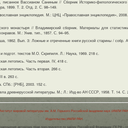
, писанное Вассианом Саниным // Сборник Историко-филологического
а, 1899. Т. 2. Отд. 2. С. 98–149.
вославная энциклопедия. М.: ЦНЦ «Православная энциклопедия», 2008. 
ского монастыря // Владимирский сборник. Материалы для статистики
онравов. М.: Унив. тип., 1857. С. 94–95.
а, 1862. Вып. 3: Ложные и отреченные книги русской старины / собр. А.
 подгот. текстов М.О. Скрипиля. Л.: Наука, 1969. 218 с.
ская летопись. Часть первая. IV, 418 с.
ская летопись. Часть вторая. 266 с.
I в. 263 с.
. СПб.: [РНБ], 2003. 152 с.
ла древнерусской литературы. М.; Л.: Изд-во АН СССР, 1958. Т. 14. С.
Институт мировой литературы им. А.М. Горького Российской академии наук (ИМЛИ РАН
Издательство ИМЛИ РАН
нарушения авторских прав преследуются по закону Российской Федерации (ГК РФ – гл