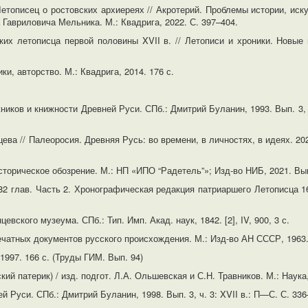
Летописец о ростовских архиереях // Акротерий. Проблемы истории, иск
 Гавриловича Мельника. М.: Квадрига, 2022. С. 397–404.
их летописца первой половины XVII в. // Летописи и хроники. Новые
и, авторство. М.: Квадрига, 2014. 176 с.
иков и книжности Древней Руси. СПб.: Дмитрий Буланин, 1993. Вып. 3, ч.
ва // Палеоросия. Древняя Русь: во времени, в личностях, в идеях. 2021
сторическое обозрение. М.: НП «ИПО “Радетель”»; Изд-во НИБ, 2021. Вып
82 глав. Часть 2. Хронографическая редакция патриаршего Летописца 161
вского музеума. СПб.: Тип. Имп. Акад. наук, 1842. [2], IV, 900, 3 с.
ечатных документов русского происхождения. М.: Изд-во АН СССР, 1963.
 1997. 166 с. (Труды ГИМ. Вып. 94)
й патерик) / изд. подгот. Л.А. Ольшевская и С.Н. Травников. М.: Наука,
 Руси. СПб.: Дмитрий Буланин, 1998. Вып. 3, ч. 3: XVII в.: П—С. С. 33