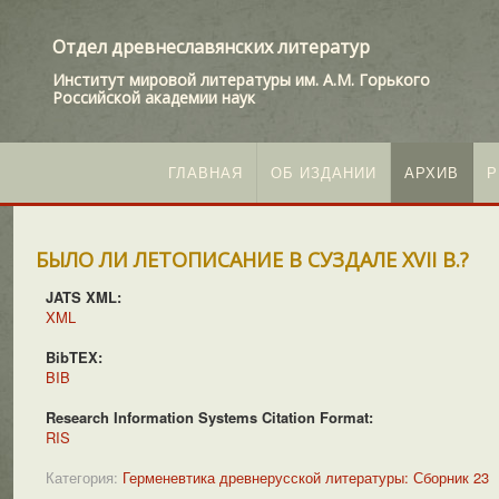
Отдел древнеславянских литератур
Институт мировой литературы им. А.М. Горького
Российской академии наук
ГЛАВНАЯ
ОБ ИЗДАНИИ
АРХИВ
Р
БЫЛО ЛИ ЛЕТОПИСАНИЕ В СУЗДАЛЕ XVII В.?
JATS XML:
XML
BibTEX:
BIB
Research Information Systems Citation Format:
RIS
Категория:
Герменевтика древнерусской литературы: Сборник 23