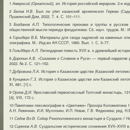
1
Амвросий (Орнатский), еп.
История российской иерархии. 2-е изд.
2
Белов Н.В.
Был ли убит казанский архиепископ Герман (Сады
Пушкинский Дом, 2022. Т. 4. С. 101–111.
3
Богданов А.П.
Типологические признаки и группы в русском
общественной мысли периода феодализма: Сб. науч. трудов. М.: И
4
Гиршберг В.Б.
Материалы для свода надписей на каменных плит
эпиграфика. М.: Изд-во АН СССР, 1960. Вып. 1. С. 3–77.
5
Гольдберг А.Л.
Легендарная повесть XVII в. о древнейшей истории
6
Доронин А.В.
«Сказание о Словене и Русе» — первый нарратив р
2022. № 2. С. 121–152.
7
Дубровина Л.А.
История о Казанском царстве (Казанский летописе
8
Кунцевич Г.З.
История о Казанском царстве или Казанский летоп
XI, 681, [1] с.
9
Орлов Д.И.
Ярославский первоклассный Толгский монастырь, 1314
[4], VIII, 172 с.
10 Памятники лексикографии в «Цветнике» Прохора Коломнятина 166
А.Н. Левичкин, И.И. Муллонен, И.П. Новак, Г.В. Федюнева; ред. Н.В
11
Седов Вл.В.
Собор Ризоположенского монастыря в Суздале // Нов
12
Сиренов А.В.
Суздальские исторические сочинения XVII–XVIII в.