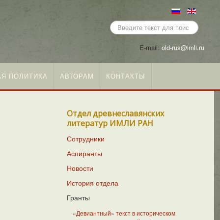
Искать...
E-mail:
old-rus@imli.ru
Я ПОЛИТИКА
АВТОРАМ
КОНТАКТЫ
Отдел древнеславянских
литератур ИМЛИ РАН
Сотрудники
Аспиранты
Новости
История отдела
Гранты
«Девиантный» текст в историческом