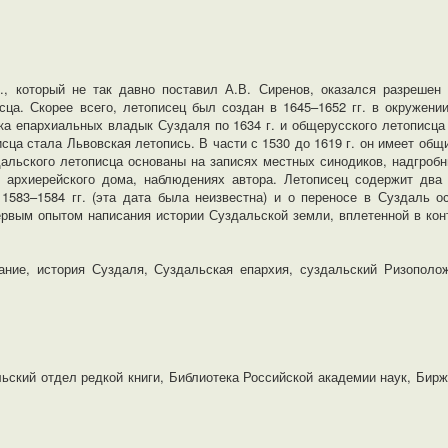
., который не так давно поставил А.В. Сиренов, оказался разрешен
сца. Скорее всего, летописец был создан в 1645–1652 гг. в окружени
ска епархиальных владык Суздаля по 1634 г. и общерусского летописца
сца стала Львовская летопись. В части с 1530 до 1619 г. он имеет общ
дальского летописца основаны на записях местных синодиков, надгроб
о архиерейского дома, наблюдениях автора. Летописец содержит два
1583–1584 гг. (эта дата была неизвестна) и о переносе в Суздаль о
ервым опытом написания истории Суздальской земли, вплетенной в кон
ание, история Суздаля, Суздальская епархия, суздальский Ризополож
ский отдел редкой книги, Библиотека Российской академии наук, Бирж