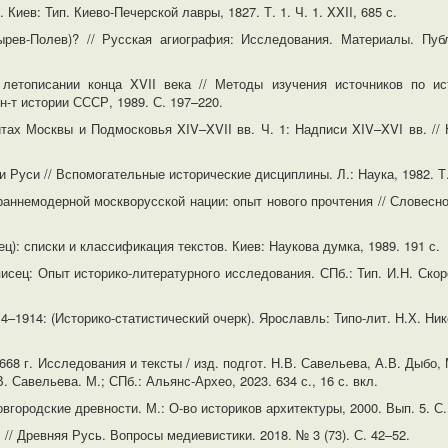
 Киев: Тип. Киево-Печерской лавры, 1827. Т. 1. Ч. 1. XXII, 685 с.
рев-Полев)? // Русская агиография: Исследования. Материалы. Публ
 летописании конца XVII века // Методы изучения источников по ис
н-т истории СССР, 1989. С. 197–220.
ах Москвы и Подмосковья XIV–XVII вв. Ч. 1: Надписи XIV–XVI вв. //
 Руси // Вспомогательные исторические дисциплины. Л.: Наука, 1982. Т.
аннемодерной москворусской нации: опыт нового прочтения // Словесно
ц): списки и классификация текстов. Киев: Наукова думка, 1989. 191 с.
исец: Опыт историко-литературного исследования. СПб.: Тип. И.Н. Скор
–1914: (Историко-статистический очерк). Ярославль: Типо-лит. Н.Х. Ник
8 г. Исследования и тексты / изд. подгот. Н.В. Савельева, А.В. Дыбо, 
. Савельева. М.; СПб.: Альянс-Архео, 2023. 634 с., 16 с. вкл.
городские древности. М.: О-во историков архитектуры, 2000. Вып. 5. С
 // Древняя Русь. Вопросы медиевистики. 2018. № 3 (73). С. 42–52.