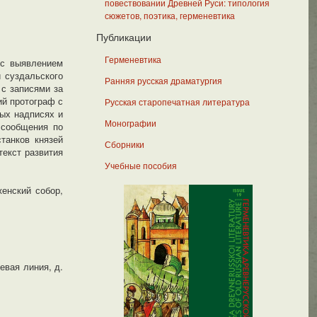
повествовании Древней Руси: типология
сюжетов, поэтика, герменевтика
Публикации
Герменевтика
 с выявлением
и суздальского
Ранняя русская драматургия
 с записями за
ий протограф с
Русская старопечатная литература
ных надписях и
Монографии
 сообщения по
станков князей
Сборники
текст развития
Учебные пособия
енский собор,
евая линия, д.