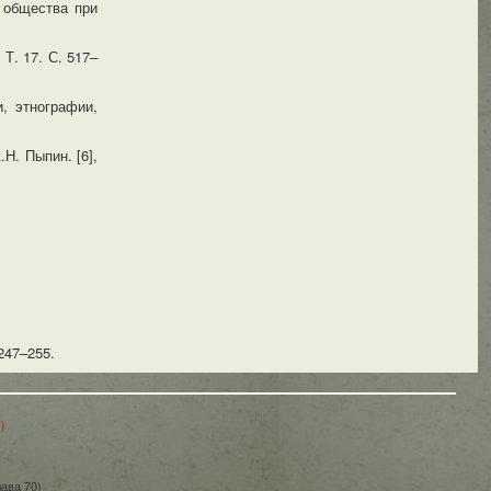
 общества при
Т. 17. С. 517–
, этнографии,
Н. Пыпин. [6],
 247–255.
)
ава 70)