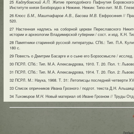
25
Кадлубовский А.П.
Житие преподобного Пафнутия Боровского
Институте князя Безбородко в Нежине. Нежин: Типо-лит. М.В. Глезер
26
Клосс Б.М., Маштафаров А.В., Басова М.В.
Евфросиния // Пра
520.
27 Настенная надпись на соборной церкви Переславского Никит
истории и археологии Владимирской губернии / сост. и изд. К.Н. Тих
28 Памятники старинной русской литературы. СПб.: Тип. П.А. Кулиш
180 с.
29 Повесть о Дмитрии Басарге и о сыне его Борзосмысле / исслед. и
30 ПСРЛ. СПб.: Тип. М.А. Александрова, 1910. Т. 20. Пол. 1: Львов
31 ПСРЛ. СПб.: Тип. М.А. Александрова, 1914. Т. 20. Пол. 2: Львов
32 ПСРЛ. М.: Наука, 1968. Т. 31: Летописцы последней четверти XVI
33 Список опричников Ивана Грозного / подгот. текста Д.Н. Альшица
34
Тихомиров М.Н.
Новый материал об Иване Грозном // Труды Отде
Любые 