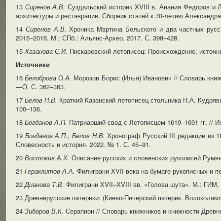
13
Сиренов А.В.
Суздальский историк XVIII в. Анания Федоров и 
архитектуры и реставрации. Сборник статей к 70-летию Александра
14
Сиренов А.В.
Хроника Мартина Бельского и два частных русск
2015–2016. М.; СПб.: Альянс-Архео, 2017. С. 398–428.
15
Хазанова С.И.
Пискаревский летописец: Происхождение, источник
Источники
16
Белоброва О.А.
Морозов Борис (Илья) Иванович // Словарь книжн
—О. С. 362–363.
17
Белов Н.В.
Краткий Казанский летописец стольника Н.А. Кудрявце
100–136.
18
Богданов А.П.
Патриарший свод с Летописцем 1619–1691 гг. // И
19
Богданов А.П., Белов Н.В.
Хронограф Русский III редакции из 1
Словесность и история. 2022. № 1. С. 45–91.
20
Востоков А.Х.
Описание русских и словенских рукописей Румянце
21
Гераклитов А.А.
Филиграни XVII века на бумаге рукописных и п
22
Дианова Т.В.
Филиграни XVII–XVIII вв. «Голова шута». М.: ГИМ,
23 Древнерусские патерики: (Киево-Печерский патерик. Волоколамски
24
Зиборов В.К.
Серапион // Словарь книжников и книжности Древней