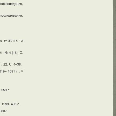
усствоведения,
 исследования.
 2: XVII в.: И
. № 4 (16). С.
. 22. С. 4–38.
9– 1691 гг. //
 259 с.
 1999. 496 с.
6–337.