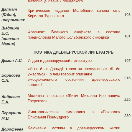
Летописца Ивана Слободского
Далмат
Критическое издание Молебного канона свт.
(
Юдин
),
103
Кирилла Туровского
ииеромонах
Шадрина
Фрагмент Великого акафиста в составе
Е.С.
181
предисловий Малого Сольбинского синодика
(инокиня
Мария)
ПОЭТИКА
ДРЕВНЕРУССКОЙ ЛИТЕРАТУРЫ
Демин А.С.
Индия в древнерусской литературе
197
«И не бѣ в Давыдѣ гласа ни послушаньӕ. бѣ бо
үжаслъсѧ»: о чем говорит описание
Борисова
216
эмоционального состояния древнерусского
С.А.
злодея?
Молитвы в составе «Жития Михаила Ярославича
Андреева
225
Тверского»
Е.А.
Имагологическая символика в «Похвале»
Первушин
239
Епифания Премудрого
М.В.
Ключевые мотивы в древнерусском житии
Дорофеева