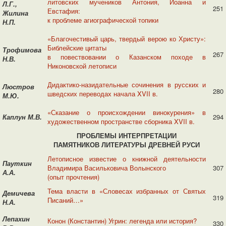
литовских мучеников Антония, Иоанна и
Л.Г.,
251
Евстафия:
Жилина
к проблеме агиографической топики
Н.П.
«Благочестивый царь, твердый верою ко Христу»:
Библейские цитаты
Трофимова
267
в повествовании о Казанском походе в
Н.В.
Никоновской летописи
Дидактико-назидательные сочинения в русских и
Люстров
280
шведских переводах начала XVII в.
М.Ю.
«Сказание о происхождении винокурения» в
Каплун М.В.
294
художественном пространстве сборника XVII в.
ПРОБЛЕМЫ ИНТЕРПРЕТАЦИИ
ПАМЯТНИКОВ
ЛИТЕРАТУРЫ ДРЕВНЕЙ РУСИ
Летописное известие о книжной деятельности
Пауткин
Владимира Васильковича Волынского
307
А.А.
(опыт прочтения)
Тема власти в «Словесах избранных от Святых
Демичева
319
Писаний…»
Н.А.
Лепахин
Конон (Константин) Угрин: легенда или история?
330