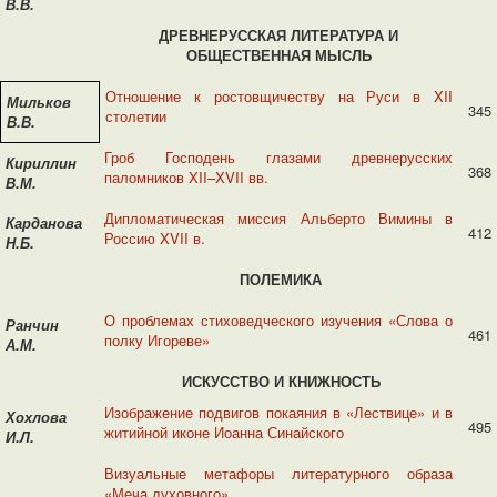
В.В.
ДРЕВНЕРУССКАЯ ЛИТЕРАТУРА
И
ОБЩЕСТВЕННАЯ МЫСЛЬ
Отношение к ростовщичеству на Руси в XII
Мильков
345
столетии
В.В.
Гроб Господень глазами древнерусских
Кириллин
368
паломников XII–XVII вв.
В.М.
Дипломатическая миссия Альберто Вимины в
Карданова
412
Россию XVII в.
Н.Б.
ПОЛЕМИКА
О проблемах стиховедческого изучения «Слова о
Ранчин
461
полку Игореве»
А.М.
ИСКУССТВО И КНИЖНОСТЬ
Изображение подвигов покаяния в «Лествице» и в
Хохлова
495
житийной иконе Иоанна Синайского
И.Л.
Визуальные метафоры литературного образа
«Меча духовного»