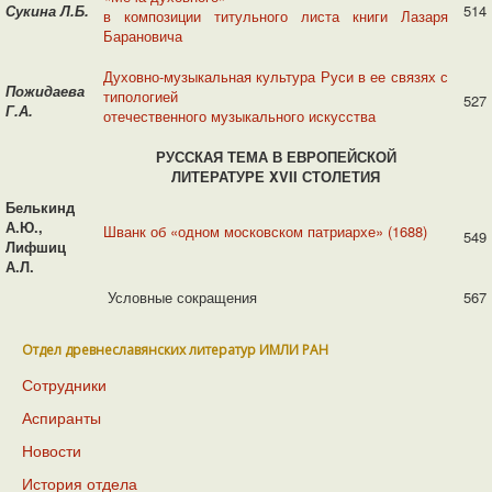
Сукина Л.Б.
514
в композиции титульного листа книги Лазаря
Барановича
Духовно-музыкальная культура Руси в ее связях с
Пожидаева
типологией
527
Г.А.
отечественного музыкального искусства
РУССКАЯ ТЕМА В ЕВРОПЕЙСКОЙ
ЛИТЕРАТУРЕ
XVII СТОЛЕТИЯ
Белькинд
А.Ю.,
Шванк об «одном московском патриархе» (1688)
549
Лифшиц
А.Л.
Условные сокращения
567
Отдел древнеславянских литератур ИМЛИ РАН
Сотрудники
Аспиранты
Новости
История отдела