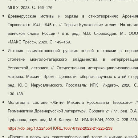
МПГУ, 2023. С. 166–176.
Древнерусские мотивы и образы в стихотворениях Арсения
Тарковского 1941–1945 гг. // Первые Кулаковские чтения: На полях
воинской славы России / отв. ред. М.В. Скороходов. М.: ООО
«МАКС Пресс», 2023. С. 149–159.
История взаимоотношений русских князей с ханами в первое
столетие монголо-татарского владычества в интерпретации
Устюжской летописи // Отечественная историко-цивилизационная
матрица: Миссия. Время. Ценности: сборник научных статей / под
ред. Ю.Ю. Иерусалимского. Ярославль: ИПК «Индиго», 2020. С.
130–138.
Молитвы в составе «Жития Михаила Ярославича Тверского» //
Герменевтика Древнерусской литературы. Сборник 21 / гл. ред. О.А.
Туфанова, науч. ред. М.В. Каплун. М.: ИМЛИ РАН, 2022. C. 225–238.
https://doi.org/10.22455/HORL.1607-6192-2022-21-225-238
«Прения о вере» как сюжетообразующий топос в житиях князей-