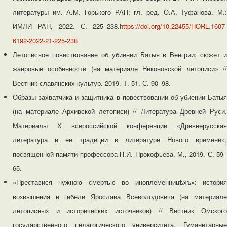
литературы им. А.М. Горького РАН; гл. ред. О.А. Туфанова. М.:
ИМЛИ РАН, 2022. С. 225–238.
https://doi.org/10.22455/HORL.1607-
6192-2022-21-225-238
Летописное повествование об убиении Батыя в Венгрии: сюжет и
жанровые особенности (на материале Никоновской летописи» //
Вестник славянских культур. 2019. Т. 51. С. 90–98.
Образы захватчика и защитника в повествовании об убиении Батыя
(на материале Архивской летописи) // Литература Древней Руси.
Материалы Х всероссийской конференции «Древнерусская
литература и ее традиции в литературе Нового времени»,
посвященной памяти профессора Н.И. Прокофьева. М., 2019. С. 59–
65.
«Преставися нужною смертью во иноплеменницѣхъ»: история
возвышения и гибели Ярослава Всеволодовича (на материале
летописных и исторических источников) // Вестник Омского
государственного педагогического университета. Гуманитарные