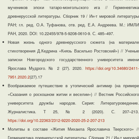
мучеников эпохи татаро-монгольского ига // Герменевтика
древнерусской литературы. Сборник 19 / Ин-т мировой литературы
РАН; гл. ред. О.А. Туфанова, отв. ред. Е.А. Андреева. М.: ИМЛИ
РАН, 2020. DOI: 10.22455/978-5-9208-0610-9. С. 485–497.
Новая жизнь одного древнерусского сюжета (на материале
стихотворения Д.Кедрина «Князь Василько Ростовский») // Ученые
записки Новгородского государственного университета имени
Ярослава Мудрого. № 2 (27). 2020.
https://doi.org/10.34680/2411-
7951.2020.2
(27).17
Воображаемое путешествие в утопический антимир (на примере
«Сказания о роскошном житии и веселии») // Вестник Российского
университета дружбы народов. Серия: Литературоведение.
Журналистика. Т 25, № 2 (2020). С. 207–213.
https://doi.org/10.22363/2312-9220-2020-25-2-207-213
Молитвы в составе «Жития Михаила Ярославича Тверского» //
Герменевтика древнерусской литературы. Сборник 21 / Ин-т мировой