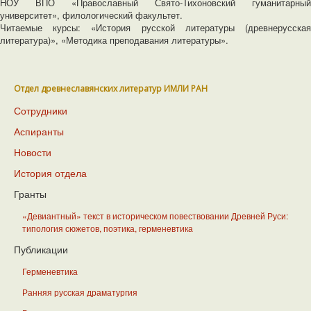
НОУ ВПО «Православный Свято-Тихоновский гуманитарный
университет», филологический факультет.
Читаемые курсы: «История русской литературы (древнерусская
литература)», «Методика преподавания литературы».
Отдел древнеславянских литератур ИМЛИ РАН
Сотрудники
Аспиранты
Новости
История отдела
Гранты
«Девиантный» текст в историческом повествовании Древней Руси:
типология сюжетов, поэтика, герменевтика
Публикации
Герменевтика
Ранняя русская драматургия