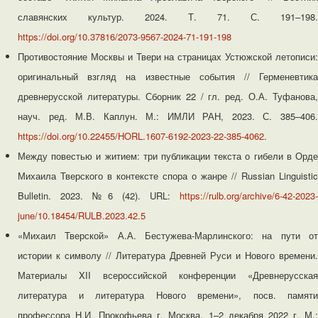
славянских культур. 2024. Т. 71. С. 191–198.
https://doi.org/10.37816/2073-9567-2024-71-191-198
Противостояние Москвы и Твери на страницах Устюжской летописи:
оригинальный взгляд на известные события // Герменевтика
древнерусской литературы. Сборник 22 / гл. ред. О.А. Туфанова,
науч. ред. М.В. Каплун. М.: ИМЛИ РАН, 2023. С. 385–406.
https://doi.org/10.22455/HORL.1607-6192-2023-22-385-4062
.
Между повестью и житием: три публикации текста о гибели в Орде
Михаила Тверского в контексте спора о жанре // Russian Linguistic
Bulletin. 2023. №6 (42). URL:
https://rulb.org/archive/6-42-2023-
june/10.18454/RULB.2023.42.5
«Михаил Тверской» А.А. Бестужева-Марлинского: на пути от
истории к символу // Литература Древней Руси и Нового времени.
Материалы XII всероссийской конференции «Древнерусская
литература и литература Нового времени», посв. памяти
профессора Н.И. Прокофьева г. Москва, 1–2 декабря 2022 г. М.: