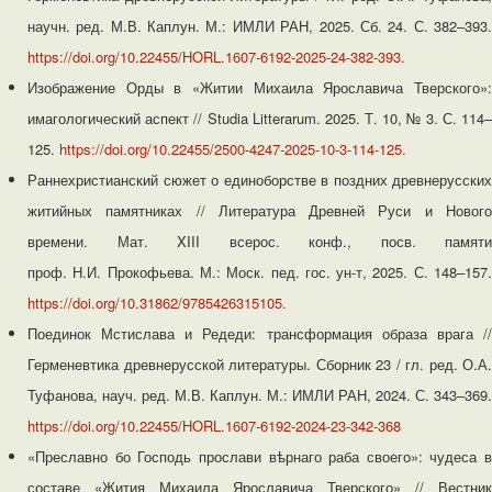
научн. ред. М.В. Каплун. М.: ИМЛИ РАН, 2025. Сб. 24. С. 382–393.
https://doi.org/10.22455/HORL.1607-6192-2025-24-382-393.
Изображение Орды в «Житии Михаила Ярославича Тверского»:
имагологический аспект // Studia Litterarum. 2025. Т. 10, № 3. С. 114–
125.
https://doi.org/10.22455/2500-4247-2025-10-3-114-125.
Раннехристианский сюжет о единоборстве в поздних древнерусских
житийных памятниках // Литература Древней Руси и Нового
времени. Мат. XIII всерос. конф., посв. памяти
проф. Н.И. Прокофьева. М.: Моск. пед. гос. ун-т, 2025. С. 148–157.
https://doi.org/10.31862/9785426315105.
Поединок Мстислава и Редеди: трансформация образа врага //
Герменевтика древнерусской литературы. Сборник 23 / гл. ред. О.А.
Туфанова, науч. ред. М.В. Каплун. М.: ИМЛИ РАН, 2024. С. 343–369.
https://doi.org/10.22455/HORL.1607-6192-2024-23-342-368
«Преславно бо Господь прослави вѣрнаго раба своего»: чудеса в
составе «Жития Михаила Ярославича Тверского» // Вестник