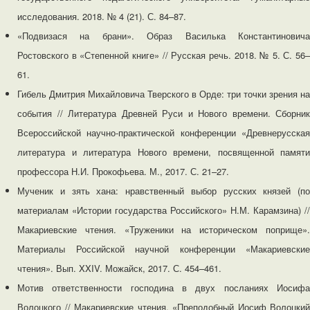
исследования. 2018. № 4 (21). С. 84–87.
«Подвизася на брани». Образ Василька Константиновича
Ростовского в «Степенной книге» // Русская речь. 2018. № 5. С. 56–
61.
Гибель Дмитрия Михайловича Тверского в Орде: три точки зрения на
события // Литература Древней Руси и Нового времени. Сборник
Всероссийской научно-практической конференции «Древнерусская
литература и литература Нового времени, посвященной памяти
профессора Н.И. Прокофьева. М., 2017. С. 21–27.
Мученик и зять хана: нравственный выбор русских князей (по
материалам «Истории государства Российского» Н.М. Карамзина) //
Макариевские чтения. «Труженики на историческом поприще».
Материалы Российской научной конференции «Макариевские
чтения». Вып. XXIV. Можайск, 2017. С. 454–461.
Мотив ответственности господина в двух посланиях Иосифа
Волоцкого // Макариевские чтения. «Преподобный Иосиф Волоцкий