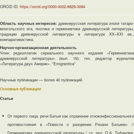
ORCID ID:
https://orcid.org/0000-0002-8829-3084
Область научных интересов:
древнерусская литература эпохи татаро
монгольского ига, поэтика и герменевтика древнерусской литературы,
традиции древнерусской литературы в литературе XX–XXI вв.,
компаративистика.
Научно-организационная деятельность
Член редколлегии сериального научного издания «Герменевтика
древнерусской литературы» (вып. 19); тех. редактор журналов
«Литература двух Америк», "Emigrantica"
Научные публикации — более 40 публикаций.
Основные публикации
Статьи
Oт первого лица: речи Батыя как отражение этноконфессионального
противостояния в «Повести о разорении Рязани Батыем» //
Герменевтика древнерусской литературы / гл. ред. О.А. Туфанова,