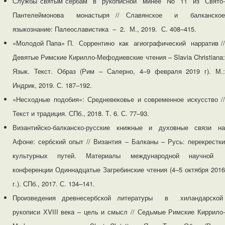
Службы святым сербам в рукописной минее No 11 из Свято-
Пантелеймонова монастыря // Славянское и балканское
языкознание: Палеославистика ‒ 2. М., 2019. С. 408‒415.
«Молодой Папа» П. Соррентино как агиографический нарратив //
Девятые Римские Кирилло-Мефодиевские чтения – Slavia Christiana:
Язык. Текст. Образ (Рим – Салерно, 4–9 февраля 2019 г). М.:
Индрик, 2019. С. 187‒192.
«Несходные подобия»: Средневековье и современное искусство //
Текст и традиция. СПб., 2018. Т. 6. С. 77‒93.
Византийско-балканско-русские книжные и духовные связи на
Афоне: сербский опыт // Византия – Балканы – Русь: перекрестки
культурных путей. Материалы международной научной
конференции Одиннадцатые Загребинские чтения (4–5 октября 2016
г.). СПб., 2017. С. 134–141.
Произведения древнесербской литературы в хиландарской
рукописи ХVIII века – цель и смысл // Седьмые Римские Киррило-