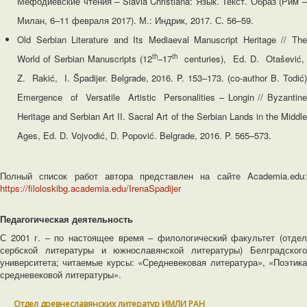
Мефодиевские чтения – Slavia Christiana: Язык. Текст. Образ (Рим –
Милан, 6–11 февраля 2017). М.: Индрик, 2017. С. 56–59.
Old Serbian Literature and Its Mediaeval Manuscript Heritage // The
th
th
World of Serbian Manuscripts (12
–17
centuries), Ed. D. Otašević,
Z. Rakić, I. Špadijer. Belgrade, 2016. P. 153–173. (co-author B. Todić)
Emergence of Versatile Artistic Personalities – Longin // Byzantine
Heritage and Serbian Art II. Sacral Art of the Serbian Lands in the Middle
Ages, Ed. D. Vojvodić, D. Popović. Belgrade, 2016. P. 565–573.
Полный список работ автора представлен на сайте Academia.edu:
https://filoloskibg.academia.edu/IrenaSpadijer
Педагогическая деятельность
С 2001 г. – по настоящее время – филологический факультет (отдел
сербской литературы и южнославянской литературы) Белградского
университета; читаемые курсы: «Средневековая литература», «Поэтика
средневековой литературы».
Отдел древнеславянских литератур ИМЛИ РАН