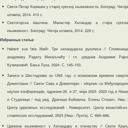
Свети Петар Коришки у старој српској књижевности. Београд: Чигоја
штампа, 2014. 413 с.
Светогорска баштина. Манастир Хиландар и стара српска
књижевност. Београд: Чигоја штампа, 2014. 229 с.
Избранные статьи
Habent sua fata libelli: Три хиландарска рукописа // Споменица
академику Радету Михаљчићу / гл. уредник Академик Рајко
Кузмановић. Бања Лука, 2024. С. 145–153.
Записи в Шестодневе за 1263 год: о возможном времени смерти
Доментиана // Свети Сава и Доментијан : зборник са Међународне
научне конференције, одржане 26. и 27. маја 2023. 2023 год в Нише
и Студенице / под ред. Драгиши Бойовича, Елены Стошич. Ниш :
Центр церковных исследований : Университет, Центр византийско-
славянских исследований, 2023 (Ниш : Пунта). С. 669–686.
Црквена књижевност у Хиландару и отачаству // Свети Краљ