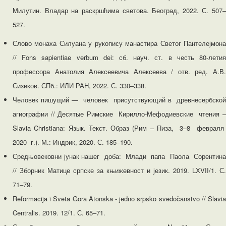
Милутин. Владар на раскршћима светова. Београд, 2022. С. 507–
527.
Слово монаха Силуана у рукопису манастира Светог Пантелејмона
// Fons sapientiae verbum dei: сб. науч. ст. в честь 80-летия
профессора Анатолия Алексеевича Алексеева / отв. ред. А.В.
Сизиков. СПб.: ИЛИ РАН, 2022. С. 330‒338.
Человек пишущий — человек присутствующий в древнесербской
агиографии // Десятые Римские Кирилло-Мефодиевские чтения –
Slavia Christiana: Язык. Текст. Образ (Рим – Пиза, 3–8 февраля
2020 г.). М.: Индрик, 2020. С. 185‒190.
Средњовековни јунак нашег доба: Млади папа Паола Сорентина
// Зборник Матице српске за књижевност и језик. 2019. LХVII/1. С.
71‒79.
Reformacija i Sveta Gora Atonska - jedno srpsko svedočanstvo // Slavia
Centralis. 2019. 12/1. С. 65‒71.