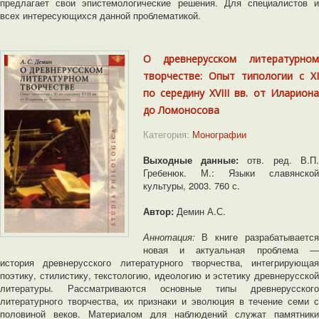
предлагает свои эпистемологические решения. Для специалистов и
всех интересующихся данной проблематикой.
О древнерусском литературном
творчестве: Опыт типологии с XI
по середину XVIII вв. от Илариона
до Ломоносова
Категория:
Монографии
Выходные данные:
отв. ред. В.П
Гребенюк. М.: Языки славянской
культуры, 2003. 760 с.
Автор:
Демин А.С.
Аннотация:
В книге разрабатывается
новая и актуальная проблема ―
история древнерусского литературного творчества, интегрирующая
поэтику, стилистику, текстологию, идеологию и эстетику древнерусской
литературы. Рассматриваются основные типы древнерусского
литературного творчества, их признаки и эволюция в течение семи с
половиной веков. Материалом для наблюдений служат памятники