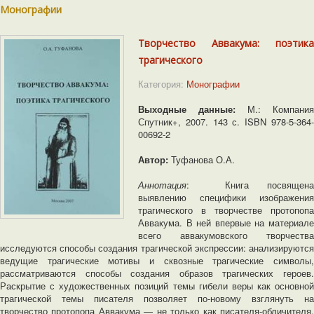
Монографии
Творчество Аввакума: поэтика
трагического
Категория:
Монографии
Выходные данные:
М.: Компани
Спутник+, 2007. 143 с. ISBN 978-5-364-
00692-2
Автор:
Туфанова О.А.
Аннотация
: Книга посвящена
выявлению специфики изображения
трагического в творчестве протопопа
Аввакума. В ней впервые на материале
всего аввакумовского творчества
исследуются способы создания трагической экспрессии: анализируются
ведущие трагические мотивы и сквозные трагические символы,
рассматриваются способы создания образов трагических героев.
Раскрытие с художественных позиций темы гибели веры как основной
трагической темы писателя позволяет по-новому взглянуть на
творчество протопопа Аввакума ― не только как писателя-обличителя,