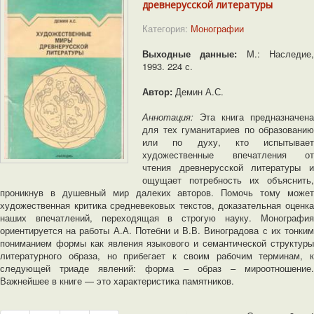
древнерусской литературы
Категория:
Монографии
Выходные данные:
М.: Наследие
1993. 224 с.
Автор:
Демин А.С.
Аннотация:
Эта книга предназначена
для тех гуманитариев по образованию
или по духу, кто испытывает
художественные впечатления от
чтения древнерусской литературы и
ощущает потребность их объяснить,
проникнув в душевный мир далеких авторов. Помочь тому может
художественная критика средневековых текстов, доказательная оценка
наших впечатлений, переходящая в строгую науку. Монография
ориентируется на работы А.А. Потебни и В.В. Виноградова с их тонким
пониманием формы как явления языкового и семантической структуры
литературного образа, но прибегает к своим рабочим терминам, к
следующей триаде явлений: форма – образ – мироотношение.
Важнейшее в книге — это характеристика памятников.