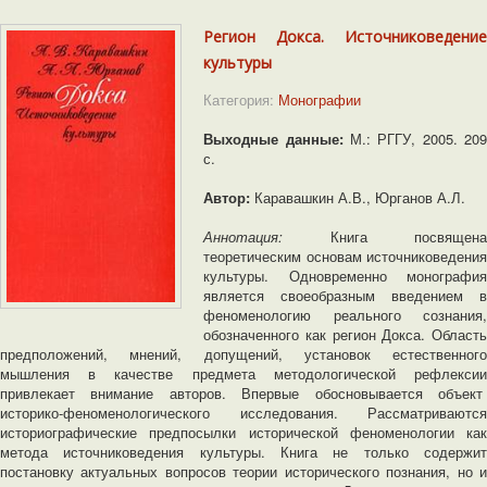
Регион Докса. Источниковедение
культуры
Категория:
Монографии
Выходные данные:
М.: РГГУ, 2005. 20
с.
Автор:
Каравашкин А.В., Юрганов А.Л.
Аннотация:
Книга посвящена
теоретическим основам источниковедения
культуры. Одновременно монография
является своеобразным введением в
феноменологию реального сознания,
обозначенного как регион Докса. Область
предположений, мнений, допущений, установок естественного
мышления в качестве предмета методологической рефлексии
привлекает внимание авторов. Впервые обосновывается объект
историко-феноменологического исследования. Рассматриваются
историографические предпосылки исторической феноменологии как
метода источниковедения культуры. Книга не только содержит
постановку актуальных вопросов теории исторического познания, но и