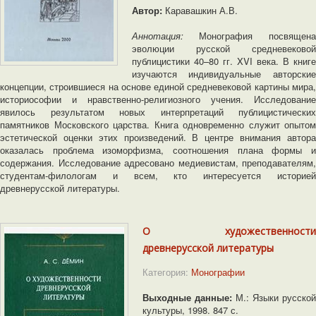
Автор:
Каравашкин А.В.
Аннотация:
Монография посвящена
эволюции русской средневековой
публицистики 40–80 гг. XVI века. В книге
изучаются индивидуальные авторские
концепции, строившиеся на основе единой средневековой картины мира,
историософии и нравственно-религиозного учения. Исследование
явилось результатом новых интерпретаций публицистических
памятников Московского царства. Книга одновременно служит опытом
эстетической оценки этих произведений. В центре внимания автора
оказалась проблема изоморфизма, соотношения плана формы и
содержания. Исследование адресовано медиевистам, преподавателям,
студентам-филологам и всем, кто интересуется историей
древнерусской литературы.
О художественности
древнерусской литературы
Категория:
Монографии
Выходные данные:
М.: Языки русской
культуры, 1998. 847 с.