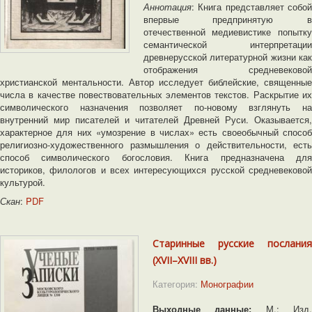
Аннотация
: Книга представляет собой
впервые предпринятую в
отечественной медиевистике попытку
семантической интерпретации
древнерусской литературной жизни как
отображения средневековой
христианской ментальности. Автор исследует библейские, священные
числа в качестве повествовательных элементов текстов. Раскрытие их
символического назначения позволяет по-новому взглянуть на
внутренний мир писателей и читателей Древней Руси. Оказывается,
характерное для них «умозрение в числах» есть своеобычный способ
религиозно-художественного размышления о действительности, есть
способ символического богословия. Книга предназначена для
историков, филологов и всех интересующихся русской средневековой
культурой.
Скан
:
PDF
Старинные русские послания
(XVII–XVIII вв.)
Категория:
Монографии
Выходные данные:
М.: Изд