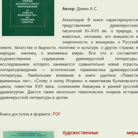
Автор:
Демин А.С.
Аннотация:
В книге характеризуются
представления древнерусских
писателей XI–XVII вв. о природе, о
животных, человеке, его внешности и
энергичности, о женщинах, о Русской
земле, богатстве и бедности, политике и культуре, о других странах и
народах, наконец, о внеземных мирах. Все это и составляет
художественное содержание древнерусской литературы,
исследованием которого занимается сравнительно новая отрасль
литературоведения ― эстетическая герменевтика древнерусской
литературы. Наибольшее внимание в книге уделено «Повести
временных лет», «Слову о полку Игореве» и памятникам Куликовского
цикла, повестям XVII века, сочинениям Аввакума и ранней русской
драматургии. Дается также несколько тематических очерков истории
древнерусской литературы в целом.
Книга доступна в формате:
PDF
Художественные миры