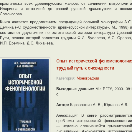
практически всех древнерусских жанров, от сочинений митрополита
Илариона и летописей до ранней русской драматургии и поэзии
Ломоносова.
Книга является продолжением предыдущей большой монографии А.С.
Демина («О художественности древнерусской литературы». М., 1998) и
составляет двухтомник по эстетической истории литературы Древней
Руси, основа которой заложена трудами Ф.И. Буслаева, А.С. Орлова,
И.П. Еремина, Д.С. Лихачева.
Опыт исторической феноменологии:
трудный путь к очевидности
Категория:
Монографии
Выходные данные:
М.: РГГУ, 2003. 38
с.
Автор:
Каравашкин А. В., Юрганов А.Л.
Аннотация:
В книге рассматриваютс
проблемы исторической феноменологии
― недавно сложившейся гуманитарной
дисциплины. Аксиоматика исторической