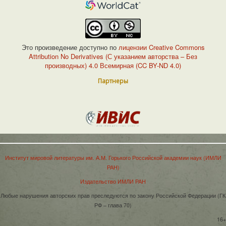
Это произведение доступно по
лицензии Creative Commons
Attribution No Derivatives (С указанием авторства – Без
производных) 4.0 Всемирная (CC BY-ND 4.0)
Партнеры
Институт мировой литературы им. А.М. Горького Российской академии наук (ИМЛИ
РАН)
Издательство ИМЛИ РАН
Любые нарушения авторских прав преследуются по закону Российской Федерации (ГК
РФ – глава 70)
16+