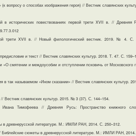
к вопросу о способах изображения героя) // Вестник славянских культур
й в исторических повествованиях первой трети XVII в. // Древняя 
9.77.3.012
ой трети XVII в. // Новый филологический вестник. 2019. № 4. С. 
редисловие и текст // Вестник славянских культур. 2018. Т. 47. С. 159–
и «О смятении и междоусобии и отступлении псковичь от Московского г
 в так называемом «Ином сказании» // Вестник славянских культур. 2016
/ Вестник славянских культур. 2015. № 3 (37). С. 144–154.
» Ивана Тимофеева // Древняя Русь: Пространство книжного сло
 в древнерусской литературе. М.: ИМЛИ РАН, 2014. С. 250–312.
/ Библейские сюжеты в древнерусской литературе. М.: ИМЛИ РАН, 2014. 