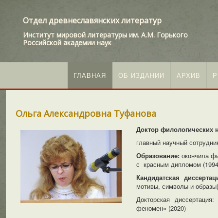
Отдел древнеславянских литератур
Институт мировой литературы им. А.М. Горького
Российской академии наук
ГЛАВНАЯ
ОБ ИЗДАНИИ
АРХИВ
Р
Ольга Александровна Туфанова
Доктор филологических н
главный научный сотрудни
Образование:
окончила фи
с красным дипломом (1994
Кандидатская диссертац
мотивы, символы и образы)
Докторская диссертация
феномен» (2020)