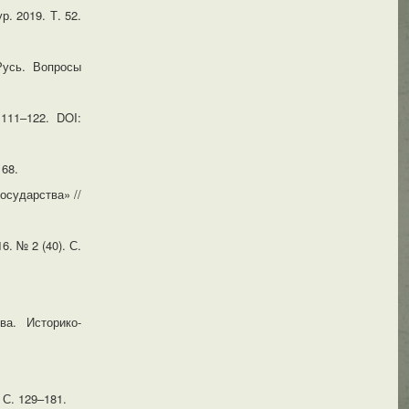
. 2019. Т. 52.
Русь. Вопросы
111–122. DOI:
168.
осударства» //
. № 2 (40). С.
ва. Историко-
С. 129–181.