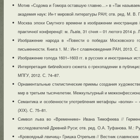
Мотив «Содома и Гомора оставшую главню…» в «Так называемом
академия наук: Ин-т мировой литературы РАН; отв. ред. М. В. 
Москва эпохи Смутного времени в изображении иностранцев //
практичноï конференцiï: м. Львiв, 31 сiчня – 01 лютого 2014 р. 
Изображение народа в «Повести о победах Московского го
письменности. Книга 1. М.: Ин-т славяноведения РАН, 2013. С.
Изображение голода 1601–1603 гг. в русских и иностранных ист
Интерпретация библейского сюжета о грехопадении в публицис
МПГУ, 2012. С. 74–87.
Орнаментальные стилистические приемы создания художествен
мир в третьем тысячелетии. Межкультурный и межконфессиональ
Семантика и особенности употребления метафоры «волки» – «
(XIX). С. 75–81.
Символ льва во «Временнике» Ивана Тимофеева // Гермене
исследователей Древней Руси; отв. ред. О.А. Туфанова. М.: Р
«Кровоядный лвичищ» Гришка Отрепьев // Вестник славянских ку