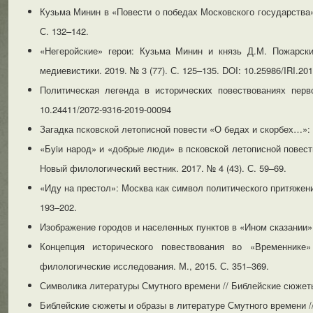
Кузьма Минин в «Повести о победах Московского государства» (
С. 132–142.
«Негеройские» герои: Кузьма Минин и князь Д.М. Пожарски
медиевистики. 2019. № 3 (77). С. 125–135. DOI: 10.25986/IRI.201
Политическая легенда в исторических повествованиях перв
10.24411/2072-9316-2019-00094
Загадка псковской летописной повести «О бедах и скорбех…»: п
«Буiи народ» и «добрые люди» в псковской летописной повест
Новый филологический вестник. 2017. № 4 (43). С. 59–69.
«Иду на престол»: Москва как символ политического притяжения
193–202.
Изображение городов и населенных пунктов в «Ином сказании» /
Концепция исторического повествования во «Временнике
филологические исследования. М., 2015. С. 351–369.
Символика литературы Смутного времени // Библейские сюжеты
Библейские сюжеты и образы в литературе Смутного времени /