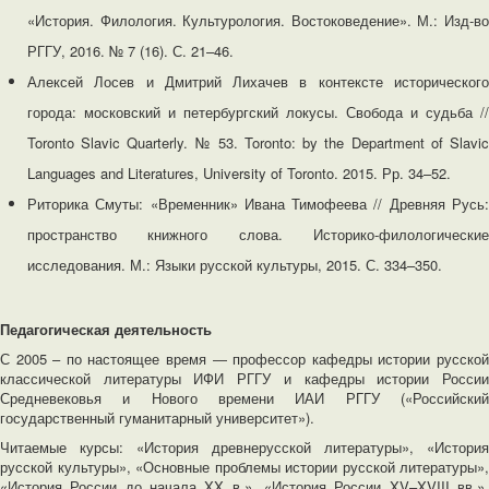
«История. Филология. Культурология. Востоковедение». М.: Изд-во
РГГУ, 2016. № 7 (16). С. 21–46.
Алексей Лосев и Дмитрий Лихачев в контексте исторического
города: московский и петербургский локусы. Свобода и судьба //
Toronto Slavic Quarterly. № 53. Toronto: by the Department of Slavic
Languages and Literatures, University of Toronto. 2015. Рр. 34–52.
Риторика Смуты: «Временник» Ивана Тимофеева // Древняя Русь:
пространство книжного слова. Историко-филологические
исследования. М.: Языки русской культуры, 2015. С. 334–350.
Педагогическая деятельность
С 2005 – по настоящее время ― профессор кафедры истории русской
классической литературы ИФИ РГГУ и кафедры истории России
Средневековья и Нового времени ИАИ РГГУ («Российский
государственный гуманитарный университет»).
Читаемые курсы: «История древнерусской литературы», «История
русской культуры», «Основные проблемы истории русской литературы»,
«История России до начала XX в.», «История России XV–XVIII вв.»,