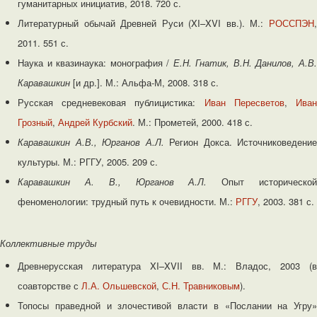
гуманитарных инициатив, 2018. 720 с.
Литературный обычай Древней Руси (XI–XVI вв.). М.:
РОССПЭН
,
2011. 551 с.
Наука и квазинаука: монография /
Е.Н. Гнатик, В.Н. Данилов, А.В
Каравашкин
[и др.]. М.: Альфа-М, 2008. 318 с.
Русская средневековая публицистика:
Иван Пересветов
,
Ива
Грозный
,
Андрей Курбский
. М.: Прометей, 2000. 418 с.
Каравашкин А.В., Юрганов А.Л.
Регион Докса. Источниковедение
культуры. М.: РГГУ, 2005. 209 с.
Каравашкин А. В., Юрганов А.Л.
Опыт историческо
феноменологии: трудный путь к очевидности. М.:
РГГУ
, 2003. 381 с.
Коллективные труды
Древнерусская литература XI–XVII вв. М.: Владос, 2003 (в
соавторстве с
Л.А. Ольшевской
,
С.Н. Травниковым
).
Топосы праведной и злочестивой власти в «Послании на Угру»