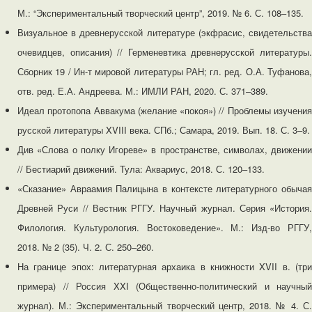
М.: “Экспериментальный творческий центр”, 2019. № 6. С. 108–135.
Визуальное в древнерусской литературе (экфрасис, свидетельства
очевидцев, описания) // Герменевтика древнерусской литературы.
Сборник 19 / Ин-т мировой литературы РАН; гл. ред. О.А. Туфанова,
отв. ред. Е.А. Андреева. М.: ИМЛИ РАН, 2020. С. 371–389.
Идеал протопопа Аввакума (желание «покоя») // Проблемы изучения
русской литературы XVIII века. СПб.; Самара, 2019. Вып. 18. С. 3–9.
Див «Слова о полку Игореве» в пространстве, символах, движении
// Бестиарий движений. Тула: Аквариус, 2018. С. 120–133.
«Сказание» Авраамия Палицына в контексте литературного обычая
Древней Руси // Вестник РГГУ. Научный журнал. Серия «История.
Филология. Культурология. Востоковедение». М.: Изд-во РГГУ,
2018. № 2 (35). Ч. 2. С. 250–260.
На границе эпох: литературная архаика в книжности XVII в. (три
примера) // Россия XXI (Общественно-политический и научный
журнал). М.: Экспериментальный творческий центр, 2018. № 4. С.