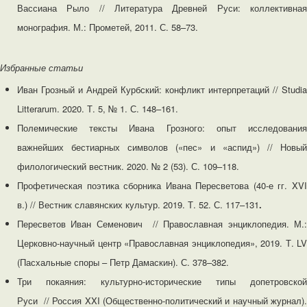
Вассиана Рыло // Литература Древней Руси: коллективная
монография. М.: Прометей, 2011. С. 58–73.
Избранные статьи
Иван Грозный и Андрей Курбский: конфликт интерпретаций // Studia
Litterarum. 2020. Т. 5, № 1. С. 148–161.
Полемические тексты Ивана Грозного: опыт исследования
важнейших бестиарных символов («пес» и «аспид») // Новый
филологический вестник. 2020. № 2 (53). С. 109–118.
Профетическая поэтика сборника Ивана Пересветова (40-е гг. XVI
в.) // Вестник славянских культур. 2019. Т. 52. С. 117–131
.
Пересветов Иван Семенович // Православная энциклопедия. М.:
Церковно-научный центр «Православная энциклопедия», 2019. Т. LV
(Пасхальные споры – Петр Дамаскин). С. 378–382.
Три покаяния: культурно-исторические типы допетровской
Руси // Россия XXI (Общественно-политический и научный журнал).