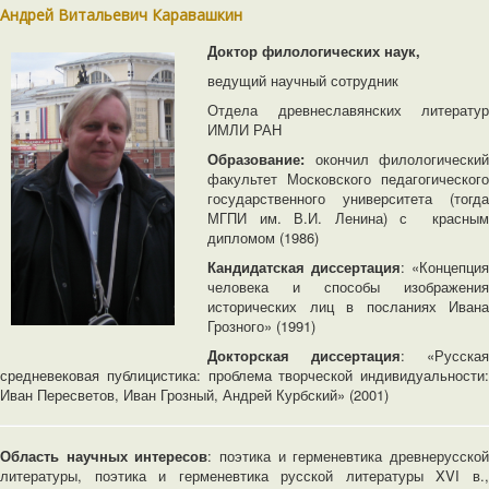
Андрей Витальевич Каравашкин
Доктор филологических наук,
ведущий научный сотрудник
Отдела древнеславянских литератур
ИМЛИ РАН
Образование:
окончил филологический
факультет Московского педагогического
государственного университета (тогда
МГПИ им. В.И. Ленина) с красным
дипломом (1986)
Кандидатская диссертация
: «Концепци
человека и способы изображения
исторических лиц в посланиях Ивана
Грозного» (1991)
Докторская диссертация
: «Русска
средневековая публицистика: проблема творческой индивидуальности:
Иван Пересветов, Иван Грозный, Андрей Курбский» (2001)
Область научных интересов
: поэтика и герменевтика древнерусско
литературы, поэтика и герменевтика русской литературы XVI в.,