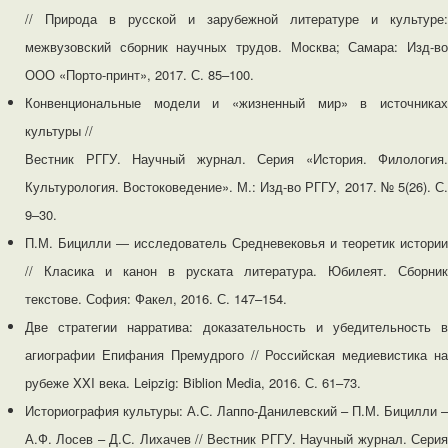
// Природа в русской и зарубежной литературе и культуре:
межвузовский сборник научных трудов. Москва; Самара: Изд-во
ООО «Порто-принт», 2017. С. 85–100.
Конвенциональные модели и «жизненный мир» в источниках
культуры //
Вестник РГГУ. Научный журнал. Серия «История. Филология.
Культурология. Востоковедение». М.: Изд-во РГГУ, 2017. № 5(26). С.
9–30.
П.М. Бицилли ― исследователь Средневековья и теоретик истории
// Класика и канон в руската литература. Юбилеят. Сборник
текстове. София: Факел, 2016. С. 147–154.
Две стратегии нарратива: доказательность и убедительность в
агиографии Епифания Премудрого // Российская медиевистика на
рубеже XXI века. Leipzig: Biblion Media, 2016. С. 61–73.
Историография культуры: А.С. Лаппо-Данилевский – П.М. Бицилли –
А.Ф. Лосев – Д.С. Лихачев // Вестник РГГУ. Научный журнал. Серия